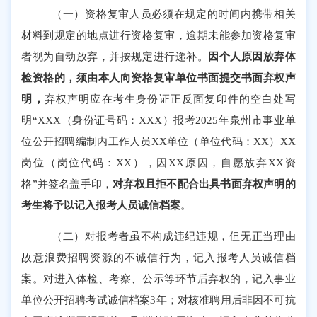
（一）资格复审人员必须在规定的时间内携带相关
材料到规定的地点进行资格复审，逾期未能参加资格复审
者视为自动放弃，并按规定进行递补。
因个人原因放弃体
检资格的，须由本人向资格复审单位书面提交书面弃权声
明，
弃权声明应在考生身份证正反面复印件的空白处写
明
“XXX（身份证号码：XXX）报考2025年泉州市事业单
位公开招聘编制内工作人员XX单位（单位代码：XX）XX
岗位（岗位代码：XX），因XX原因，自愿放弃XX资
格”并签名盖手印，
对弃权且拒不配合出具书面弃权声明的
考生将予以记入报考人员诚信档案
。
（二）对报考者虽不构成违纪违规，但无正当理由
故意浪费招聘资源的不诚信行为，记入报考人员诚信档
案。对进入体检、考察、公示等环节后弃权的，记入事业
单位公开招聘考试诚信档案
3年；对核准聘用后非因不可抗