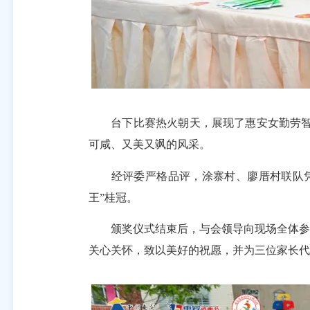
台下比赛热火朝天，展现了惠安女勤劳智慧
可咸、又美又飒的风采。
经评委严格品评，涂寨村、廖厝村联队凭借
王”桂冠。
颁奖仪式结束后，与会领导向现场全体参赛
关心关怀，致以美好的祝愿，并为三位家长代表