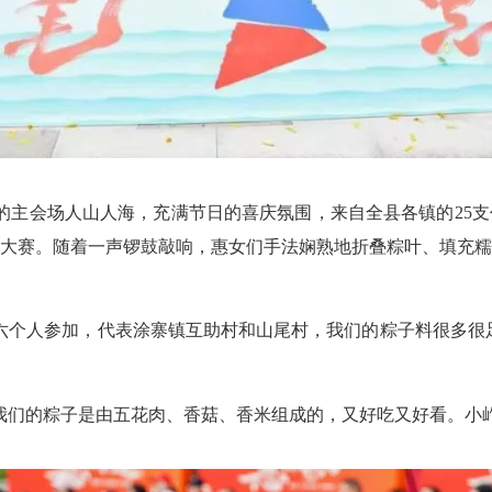
主会场人山人海，充满节日的喜庆氛围，来自全县各镇的25支
大赛。随着一声锣鼓敲响，惠女们手法娴熟地折叠粽叶、填充
个人参加，代表涂寨镇互助村和山尾村，我们的粽子料很多很足
们的粽子是由五花肉、香菇、香米组成的，又好吃又好看。小岞