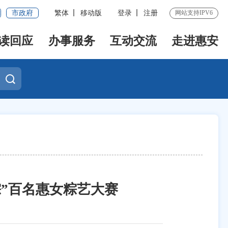
市政府
繁体
移动版
登录
注册
网站支持IPV6
读回应
办事服务
互动交流
走进惠安
粽”百名惠女粽艺大赛