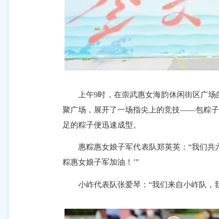
上午9时，在崇武惠女海韵休闲街区广场的
聚广场，展开了一场指尖上的竞技——包粽子
足的粽子便迅速成型。
惠粽惠女娘子军代表队郑英英：“我们共六
粽惠女娘子军加油！’”
小岞代表队张爱琴：“我们来自小岞队，我