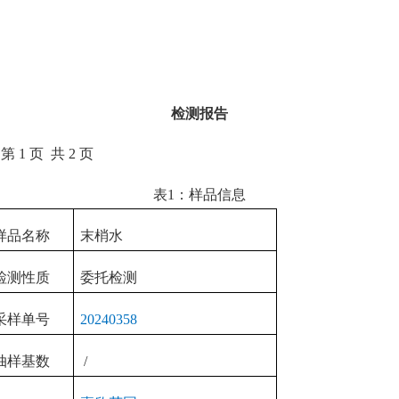
检测报告
第
1
页
共
2
页
表
1
：样品信息
样品名称
末梢水
检测性质
委托检测
采样单号
20240358
抽样基数
/