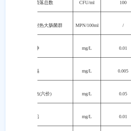
3
菌落总数
CFU/ml
100
4
耐热大肠菌群
MPN
/100ml
/
5
砷
mg/L
0.01
6
镉
mg/L
0.005
7
铬
(六价)
mg/L
0.05
8
铅
mg/L
0.01