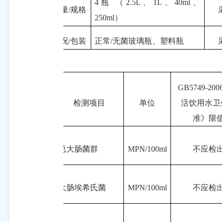
4
瓶 （
2.5L
、
1L
、
40ml
、
样品数量
/
规格
250ml
）
样品状况
/
包装
正常
/
无菌玻璃瓶
、
塑料瓶
GB5749-200
序
检测项目
单位
活饮用水卫
号
准》限
1
总大肠菌群
MPN
/100ml
不
应
检
2
大肠埃希氏菌
MPN
/100ml
不
应
检