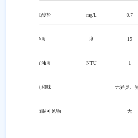
15
氯酸盐
mg/L
0.7
16
色度
度
15
17
浑浊度
NTU
1
18
臭和味
无异臭、
19
肉眼可见物
无