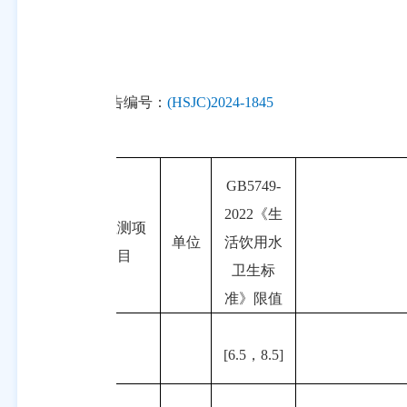
报告编号：
(HSJC)2024-1845
GB5749-
20
22
《生
序
检测项
单位
活饮用水
号
目
卫生标
准》限值
20
pH
[6.5
，
8.5]