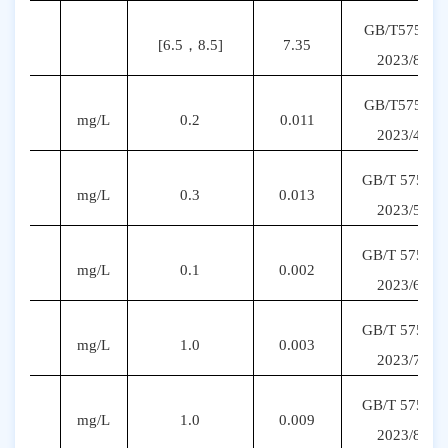
GB/T5750.4-
pH
[6.5
，
8.5]
7.35
20
23
/
8
.1
GB/T5750.6-
铝
mg/L
0.2
0.011
20
23
/
4
.4
GB/T 5750.6
铁
mg/L
0.3
0.013
20
23
/
5
.
3
GB/T 5750.6
锰
mg/L
0.1
0.002
20
23
/
6
.
5
GB/T 5750.6
铜
mg/L
1.0
0.003
20
23
/
7
.
5
GB/T 5750.6
锌
mg/L
1.0
0.009
20
23
/
8
.
3