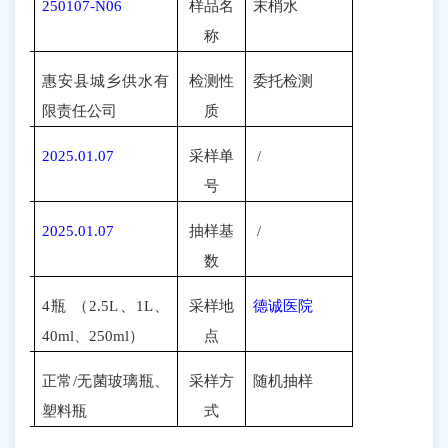
品编
250107-N06
样品名
末梢水
号
称
托单
惠安县城乡供水有
检测性
委托检测
位
限责任公司
质
样日
2025.01.07
采样单
/
期
号
产日
2025.01.07
抽样基
/
期
数
品数
4
瓶 （
2.5L
、
1L
、
采样地
德诚医院
规格
40ml
、
250ml
）
点
品状
正常
/
无菌玻璃瓶
、
采样方
随机抽样
包装
塑料瓶
式