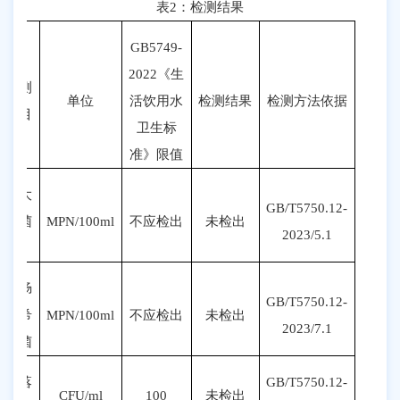
表
2
：检测结果
GB5749-
20
22
《生
检测
单位
活饮用水
检测结果
检测方法依据
项目
卫生标
准》限值
总大
GB/T5750.12-
肠菌
MPN
/100ml
不
应
检出
未检出
20
23
/
5
.1
群
大肠
GB/T5750.12-
埃希
MPN
/100ml
不
应
检出
未检出
20
23
/
7
.1
氏菌
菌落
GB/T5750.12-
CFU/ml
100
未检出