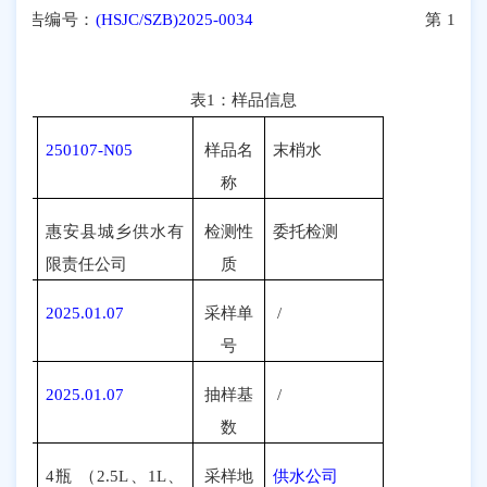
报告编号：
(HSJC/SZB)2025-0034
第
1
页
2
页
表
1
：样品信息
品编
250107-N05
样品名
末梢水
号
称
托单
惠安县城乡供水有
检测性
委托检测
位
限责任公司
质
样日
2025.01.07
采样单
/
期
号
产日
2025.01.07
抽样基
/
期
数
品数
4
瓶 （
2.5L
、
1L
、
采样地
供水公司