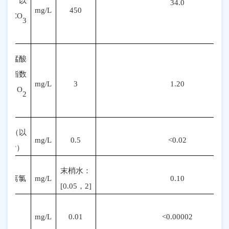
（以
34.0
mg/L
450
CaCO
3
计）
高锰酸
盐指数
mg/L
3
1.20
（
O
2
计）
氨（以
mg/L
0.5
<0.02
N
计）
末梢水：
游离氯
mg/L
0.10
[
0.
05
，
2]
硒
mg/L
0.01
<0.00002