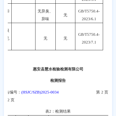
臭和
无异臭、
GB/T5750.4-
无
味
异味
20
23
/
6
.1
肉眼
GB/T5750.4-
可见
无
无
20
23
/
7
.1
物
惠安县慧水检验检测有限公司
检测报告
报告编号：
(HSJC/SZB)2025-0034
第
2
页
共
2
页
表
2
：检测结果