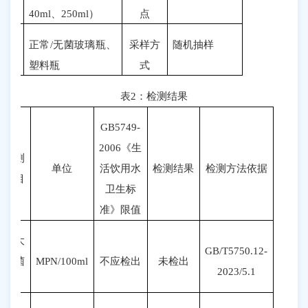
规格
40ml
、
250ml
）
点
品状
正常
/
无菌玻璃瓶
、
采样方
随机抽样
包装
塑料瓶
式
表
2
：检测结果
GB5749-
2006
《生
检测
单位
活饮用水
检测结果
检测方法依据
项目
卫生标
准》限值
总大
GB/T5750.12-
肠菌
MPN
/100ml
不
应
检出
未检出
20
23
/
5
.1
群