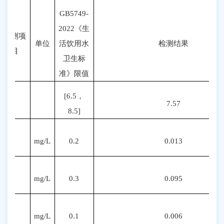
GB5749-
20
22
《生
检测项
单位
活饮用水
检测结果
目
卫生标
准》限值
[6.5
，
pH
7.57
8.5]
铝
mg/L
0.2
0.013
铁
mg/L
0.3
0.095
锰
mg/L
0.1
0.006