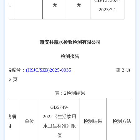
GB/T5750.4-
可见
无
无
20
23
/
7
.1
物
惠安县慧水检验检测有限公司
检测报告
报告编号：
(HSJC/SZB)2025-0035
第
2
页
共
2
页
表：
2
检测结果
GB5749-
检测项
20
22
《生活饮用
单位
检测结果
检测方法依
目
水卫生标准》限
值