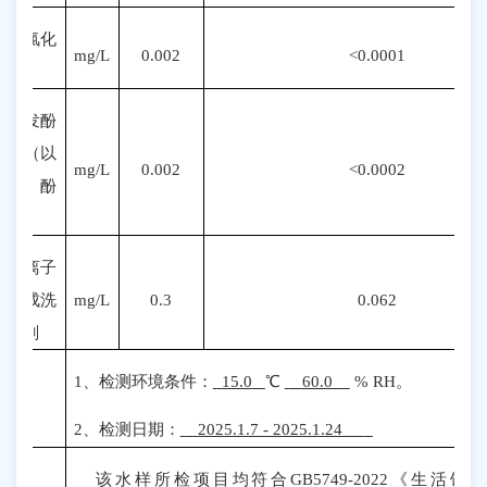
四氯化
mg/L
0.002
<0.0001
碳
挥发酚
类
（以
mg/L
0.002
<0.0002
苯酚
计）
阴离子
合成洗
mg/L
0.3
0.062
涤剂
1
、检测环境条件：
15.0
℃
60.0
%
RH。
备注
2、检测日期：
2025.1.7 - 2025.1.24
该水样所检项目均符合
GB5749-20
22
《生活饮用