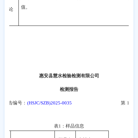
值。
测结论
盖
惠安县慧水检验检测有限公司
检测报告
报告编号：
(HSJC/SZB)2025-0035
第
1
页
2
页
表
1
：样品信息