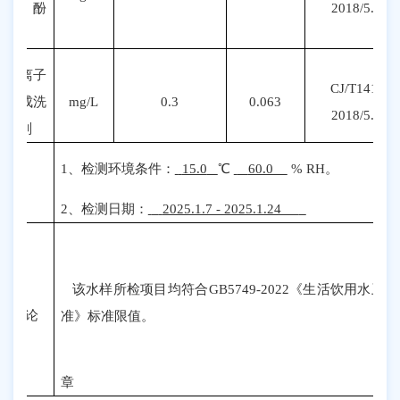
苯酚
2018/5.4.2
计）
阴离子
CJ/T141.5-
合成洗
mg/L
0.3
0.063
2018/5.5.2
涤剂
1
、检测环境条件：
15.0
℃
60.0
%
RH。
备注
2、检测日期：
2025.1.7 - 2025.1.24
该水样所检项目均符合
GB5749-20
22
《生活饮用水卫生
测结论
准》标准限值。
章