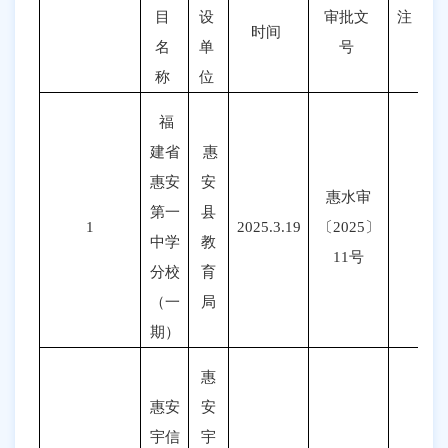
目
设
审批文
注
时间
名
单
号
称
位
福
建省
惠
惠安
安
惠水审
第一
县
1
2025.3.19
〔
2025〕
中学
教
11号
分校
育
（一
局
期）
惠
惠安
安
宇信
宇