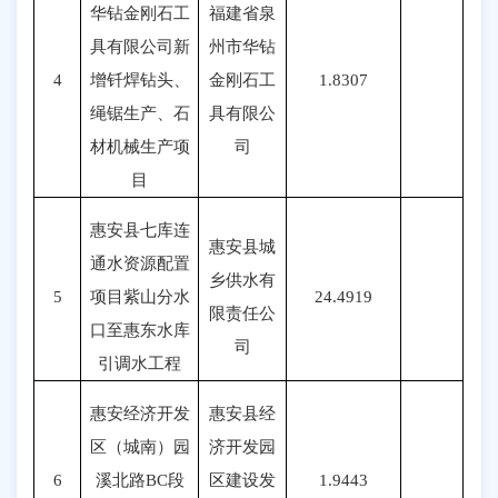
华钻金刚石工
福建省泉
具有限公司新
州市华钻
4
增钎焊钻头、
金刚石工
1.8307
绳锯生产、石
具有限公
材机械生产项
司
目
惠安县七库连
惠安县城
通水资源配置
乡供水有
5
项目紫山分水
24.4919
限责任公
口至惠东水库
司
引调水工程
惠安经济开发
惠安县经
区（城南）园
济开发园
6
溪北路
BC段
区建设发
1.9443