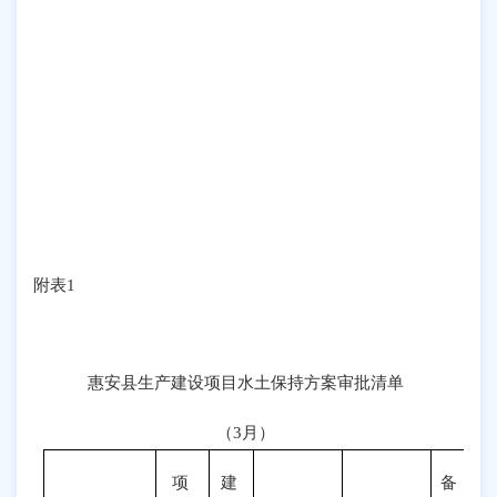
附表
1
惠安县生产建设项目水土保持方案审批清单
（
3
月）
项
建
备