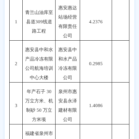
惠安惠达
青兰山油库至
站场经营
1
县道
309线道
4.2376
有限责任
路工程
公司
惠安县中和水
惠安县中
产品冷冻有限
和水产品
2
0.2985
公司航海培训
冷冻有限
中心大楼
公司
年产石子
30
泉州市惠
万立方米、机
安县永泽
3
1.4086
制砂 50 万立
建材有限
方米项
公司
福建省泉州市