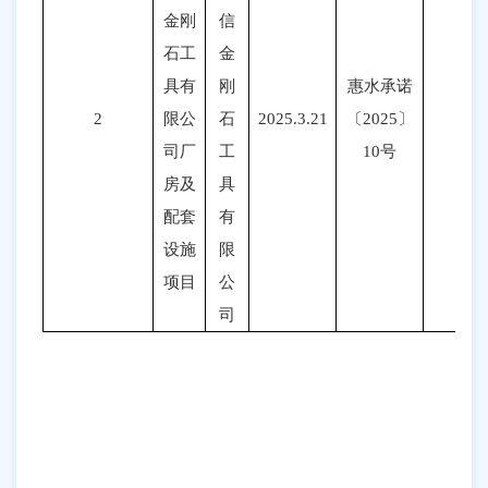
金刚
信
石工
金
具有
刚
惠水承诺
2
限公
石
2025.3.21
〔
2025〕
司厂
工
10号
房及
具
配套
有
设施
限
项目
公
司