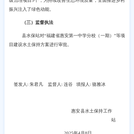
级治理项目
5个，为持续改善生态环境质量，全面推进乡村
振兴注入了绿色动能。
（三）监督执法
县水保站对
“福建省惠安第一中学分校（一期）”等项
目建设水土保持方案
进行
审批
。
签发人
: 朱君凡 监督人: 连谷
填报人
: 骆雅冰
惠安县水土保持工作
站
202
5
年
4
月
8
日