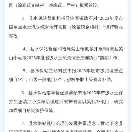
目（涂寨镇文峰村、净峰镇上厅村）抓紧建设。
3、县水保站督促和指导涂寨镇政府对“2023年度市
级重点水土流失综合治理项目（涂寨镇金相村）”进行验收
整改。
4、县水保站督促和指导紫山镇抓紧开展“惠安县紫
山小流域2025年度省级水土流失综合治理项目”
前期工作。
5、
县水保站
主动对接申报
202
5
年度市级治理
重点
项目
1个，市级一般项目5个
，积极争取上级资金补助
。
6、
县水保站
指导督促
涂寨镇
申报
202
5
年市级水土保
持生态清洁
小流域治理建后管护资金以奖代补项目，确实
加强项目后期管护保障。
7、县水保站践行
治理与发展并重理念，
推动
下达
县