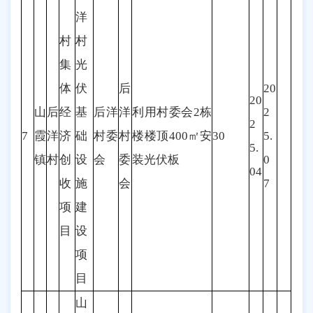
洋
村
村
集
光
体
伏
后
20
20
山
后
经
基
后洋
洋
利用村委会2栋
2
2
7
霞
洋
济
础
村委
村
楼楼顶400㎡安
30
5.
5.
镇
村
创
设
会
委
装光伏板
0
04
收
施
会
7
项
建
目
设
项
目
山