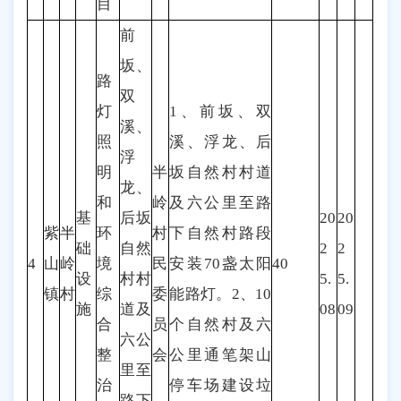
目
前
坂、
路
双
灯
1、前坂、双
溪、
照
溪、浮龙、后
浮
明
半
坂自然村村道
龙、
和
岭
及六公里至路
基
后坂
20
20
紫
半
环
村
下自然村路段
础
自然
2
2
4
山
岭
境
民
安装70盏太阳
40
设
村村
5.
5.
镇
村
综
委
能路灯。2、10
施
道及
08
09
合
员
个自然村及六
六公
整
会
公里通笔架山
里至
治
停车场建设垃
路下