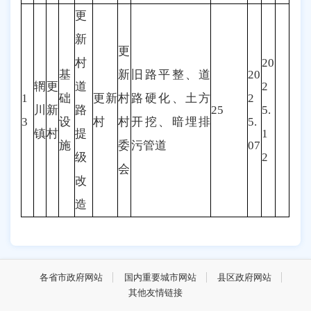
更
新
更
村
20
基
新
旧路平整、道
20
辋
更
道
2
1
础
更新
村
路硬化、土方
2
川
新
路
25
5.
3
设
村
村
开挖、暗埋排
5.
镇
村
提
1
施
委
污管道
07
级
2
会
改
造
各省市政府网站
国内重要城市网站
县区政府网站
其他友情链接