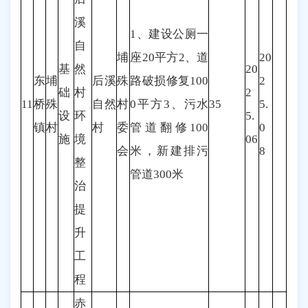
溪
1、建设公厕一
自
埔
座20平方2、道
20
基
然
20
东
埔
后溪
殊
路破损修复100
2
础
村
2
11
桥
殊
自然
村
0平方3、污水
35
5.
设
环
5.
镇
村
村
委
管道翻修100
0
施
境
06
会
米，新建排污
8
整
管道300米
治
提
升
工
程
赤