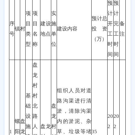
预
预
项
项
实
计
计
预计总
序
目
目
建设
施
开
完
备
镇
村
建设内容
投资
号
类
名
地点
单
工
工
注
（万）
型
称
位
时
时
间
间
盘
龙
村
组织人员对道
基
村
路沟渠进行清
础
北
盘
淤，清除沟渠
设
路
龙
20
20
螺
盘
内的淤泥、杂
施
人
盘龙
村
2
2
1
阳
龙
草、垃圾等堵
35