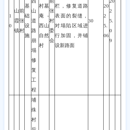
西
前
20
基
村墓
栏，修复道路
20
山
前
山
张
2
1
础
庵-
表面的裂缝，
2
霞
张
道
村
30
5.
0
设
西山
对塌陷区域进
5.
镇
村
路
委
0
施
自然
行加固，并铺
06
崩
会
9
村
设新路面
塌
修
复
工
程
埔
殊
村
后