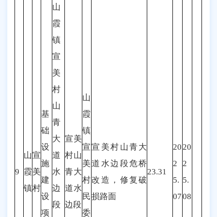
山
霞
镇
宣
美
村
山
山
基
霞
青
础
镇
大
宣美
设
宣
宣美村山青大
20
20
山
宣
道
村山
施
美
道水边段危桥
2
2
9
霞
美
水
青大
23.31
建
村
改造，修复破
5.
5.
镇
村
边
道水
设
民
损路面
07
08
段
边段
项
委