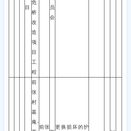
危
目
员
桥
会
改
造
项
目
工
程
前
张
村
墓
庵-
前张
更换损坏的护