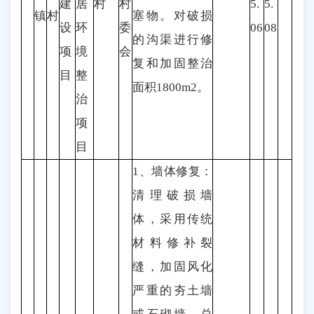
建
居
村
村
5.
5.
镇
村
塞物。对破损
设
环
委
06
08
的沟渠进行修
项
境
会
复和加固整治
目
整
面积1800m2。
治
项
目
1、墙体修复：
清理破损墙
体，采用传统
材料修补裂
缝，加固风化
严重的夯土墙