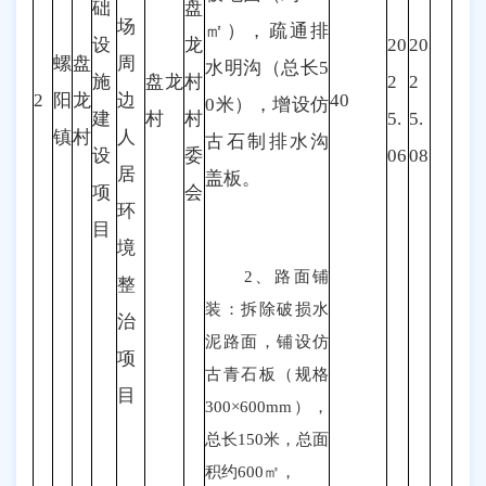
础
盘
场
㎡），疏通排
设
龙
20
20
螺
盘
周
水明沟（总长5
施
盘龙
村
2
2
2
阳
龙
边
40
0米），增设仿
建
村
村
5.
5.
镇
村
人
古石制排水沟
设
委
06
08
居
盖板。
项
会
环
目
境
2、路面铺
整
装：拆除破损水
治
泥路面，铺设仿
项
古青石板（规格
目
300×600mm），
总长150米，总面
积约600㎡，