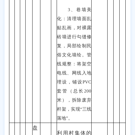
3、巷墙美
化：清理墙面乱
贴乱画，对裸露
砖墙进行勾缝修
复，局部绘制民
俗文化墙绘。管
线规整：将架空
电线、网线入地
埋设，铺设PVC
套管（总长200
米），拆除废弃
杆架，实现“三线
落地”。
盘
利用村集体的