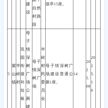
建
圾亭15座。
自然
设
村路
段
母
子
巩
情
半
固
深
岭
20
母子
20
紫
半
衔
树
村
母子情深树广
2
情深
2
5
山
岭
接
广
民
场建设普通公
14
5.
树广
5.
镇
村
补
场
委
厕1座。
1
场
08
短
公
员
0
板
厕
会
建