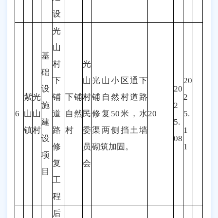
设
光
山
基
村
光
础
下
山
光山小区通下
20
设
20
紫
光
铺
下铺
村
铺自然村道路
2
施
2
6
山
山
道
自然
民
修复50米，水
20
5.
建
5.
镇
村
路
村
委
渠两侧挡土墙
1
设
08
修
员
砌筑加固。
1
项
复
会
目
工
程
后