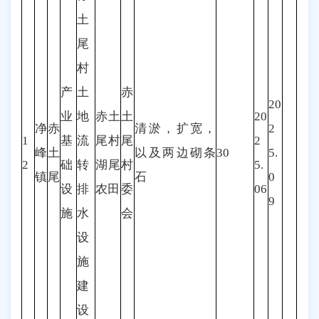
土
尾
村
产
土
赤
20
业
地
赤土
土
20
净
赤
清淤，扩宽，
2
1
基
流
尾村
尾
2
峰
土
以及两边砌条
30
5.
2
础
转
湖尾
村
5.
镇
尾
石
0
设
排
农田
委
06
9
施
水
会
设
施
建
设