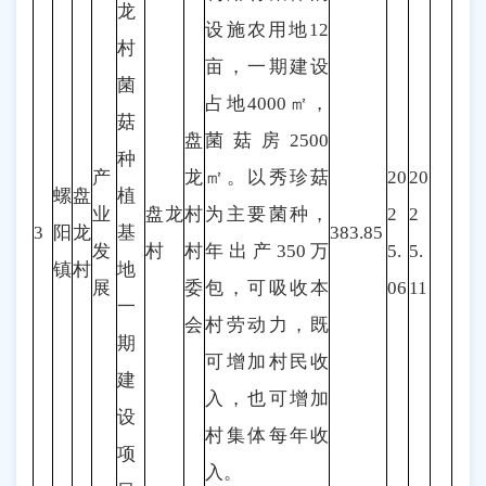
龙
设施农用地12
村
亩，一期建设
菌
占地4000㎡，
菇
盘
菌菇房2500
种
产
龙
㎡。以秀珍菇
20
20
螺
盘
植
业
盘龙
村
为主要菌种，
2
2
3
阳
龙
基
383.85
发
村
村
年出产350万
5.
5.
镇
村
地
展
委
包，可吸收本
06
11
一
会
村劳动力，既
期
可增加村民收
建
入，也可增加
设
村集体每年收
项
入。