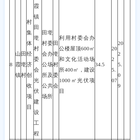
霞
镇
村
田
集
田墘
墘
利用村委会办
体
村委
田
20
村
公楼屋顶600㎡
20
山
田
经
会办
墘
2
委
和文化活动场
2
8
霞
墘
济
公场
村
34.5
5.
会
所400㎡，建设
5.
镇
村
创
所及
委
0
光
1000㎡光伏项
07
收
公共
会
9
伏
目
项
场所
建
目
设
工
程