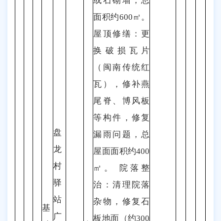
或石砌墙，总
面积约600㎡。
屋顶修缮：更
换破损瓦片
（闽南传统红
瓦），修补燕
尾脊、博风板
等构件，修复
盘
漏雨问题，总
龙
屋面面积约400
村
㎡。 院落整
驿
治：清理院落
站
杂物，修复石
基
广
板地面（约300