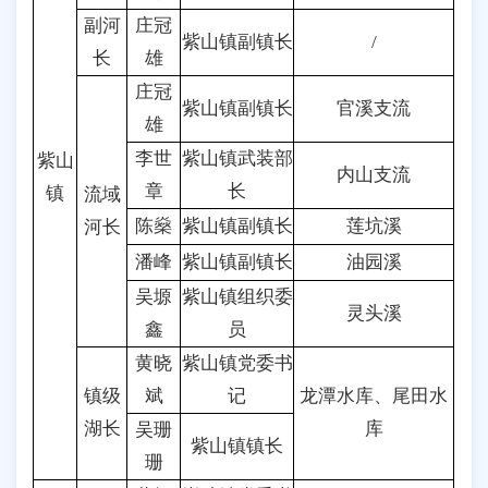
副河
庄冠
紫山镇副镇长
/
长
雄
庄冠
紫山镇副镇长
官溪支流
雄
李世
紫山镇武装部
紫山
内山支流
章
长
镇
流域
陈燊
紫山镇副镇长
莲坑溪
河长
潘峰
紫山镇副镇长
油园溪
吴塬
紫山镇组织委
灵头溪
鑫
员
黄晓
紫山镇党委书
镇级
斌
记
龙潭水库、尾田水
湖长
库
吴珊
紫山镇镇长
珊