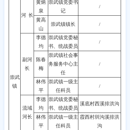
黄炳
崇武镇党委书
/
泉
记
河 长
黄高
崇武镇镇长
/
山
李德
崇武镇党委秘
/
均
书、统战委员
崇武镇社会事
副河
陈春
务服务中心主
/
长
梅
任
崇武
林伟
崇武镇一级主
镇
/
平
任科员
李德
崇武镇党委秘
溪底村西溪排洪沟
流域
均
书、统战委员
河长
林伟
崇武镇一级主
霞西村圳沟溪排洪
平
任科员
沟