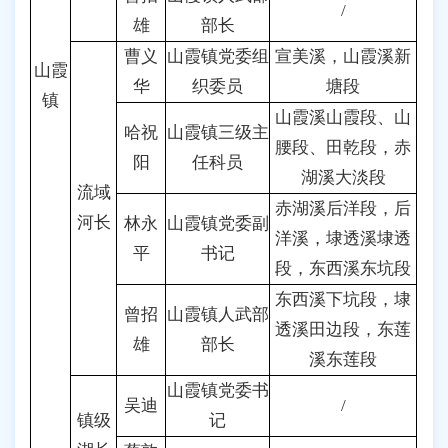
/
雄
部长
曹义
山霞镇党委组
宣美溪，山霞溪新
山霞
华
织委员
塘段
镇
山霞溪山霞段、山
哈祝
山霞镇三级主
腰段、田乾段，赤
阳
任科员
湖溪大淡段
流域
赤湖溪后洋段，后
河长
林永
山霞镇党委副
洋溪，埭透溪埭透
平
书记
段，东西溪东坑段
东西溪下坑段，埭
曾招
山霞镇人武部
透溪田边段，东莲
雄
部长
溪东莲段
山霞镇党委书
吴迪
/
镇级
记