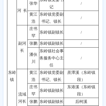
张华
/
记
河 长
黄江
东岭镇党委副
/
浩
书记、镇长
庄书
东岭镇副镇长
/
罕
副河
张鹏
东岭镇副镇长
/
长
东岭镇社会事
潘伙
务服务中心主
/
川
任
东岭
黄江
东岭镇党委副
蔗潭溪（东岭镇
镇
浩
书记、镇长
段）
庄书
东港溪（东岭镇
东岭镇副镇长
罕
段）
流域
河长
张鹏
东岭镇副镇长
后柯溪