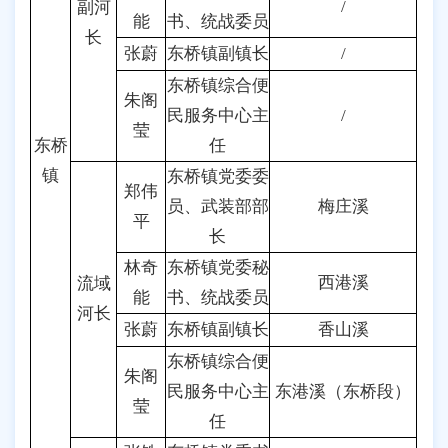
/
副河
能
书、统战委员
长
张蔚
东桥镇副镇长
/
东桥镇综合便
朱阁
民服务中心主
/
莹
东桥
任
镇
东桥镇党委委
郑伟
员、武装部部
梅庄溪
平
长
林奇
东桥镇党委秘
西港溪
流域
能
书、统战委员
河长
张蔚
东桥镇副镇长
香山溪
东桥镇综合便
朱阁
民服务中心主
东港溪（东桥段）
莹
任