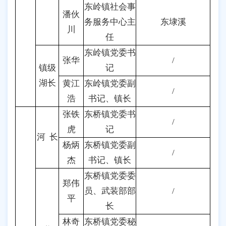
东岭镇社会事
潘伙
务服务中心主
东埭溪
川
任
东岭镇党委书
张华
/
镇级
记
湖长
黄江
东岭镇党委副
/
浩
书记、镇长
张铁
东桥镇党委书
/
虎
记
河 长
杨炳
东桥镇党委副
/
杰
书记、镇长
东桥镇党委委
郑伟
员、武装部部
/
平
长
林奇
东桥镇党委秘