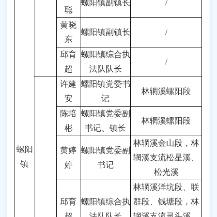
螺阳镇副镇长
/
聪
黄晓
螺阳镇副镇长
/
东
邱育
螺阳镇综合执
/
超
法队队长
许建
螺阳镇党委书
林辋溪螺阳段
安
记
陈培
螺阳镇党委副
林辋溪螺阳段
彬
书记、镇长
林辋溪金山段，林
螺阳
黄婷
螺阳镇党委副
辋溪支流松星溪、
镇
婷
书记
松光溪
林辋溪洋坑段、联
邱育
螺阳镇综合执
群段、钱塘段，林
超
法队队长
辋溪支流灵头溪、