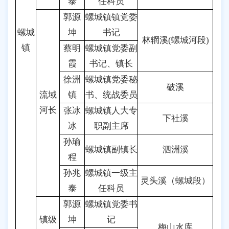
泰
任科员
郭源
螺城镇镇党委
螺城
坤
书记
林辋溪(螺城河段)
镇
蔡明
螺城镇党委副
霞
书记、镇长
徐洲
螺城镇党委秘
破溪
流域
镇
书、统战委员
河长
张冰
螺城镇人大专
下社溪
冰
职副主席
孙瑜
螺城镇副镇长
泗洲溪
程
孙兆
螺城镇一级主
灵头溪（螺城段）
泰
任科员
郭源
螺城镇党委书
镇级
坤
记
梅山水库