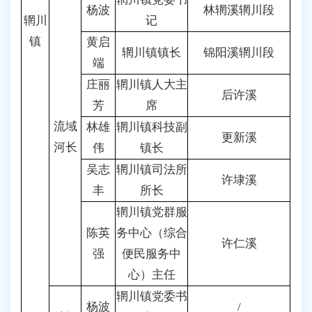
杨波
林辋溪辋川段
辋川
记
镇
黄启
辋川镇镇长
锦阳溪辋川段
端
庄丽
辋川镇人大主
后许溪
芳
席
流域
林雄
辋川镇科技副
更新溪
河长
伟
镇长
吴志
辋川镇司法所
许埭溪
丰
所长
辋川镇党群服
陈英
务中心（综合
许仁溪
强
便民服务中
心）主任
辋川镇党委书
杨波
/