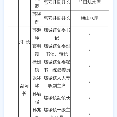
惠安县副县长
竹田坑水库
卿
郭晓
惠安县副县长
梅山水库
辉
郭源
螺城镇党委书
/
坤
记
河 长
蔡明
螺城镇党委副
/
霞
书记、镇长
徐洲
螺城镇党委秘
/
镇
书、统战委员
张冰
螺城镇人大专
/
副河
冰
职副主席
长
孙瑜
螺城镇副镇长
/
程
孙兆
螺城镇一级主
/