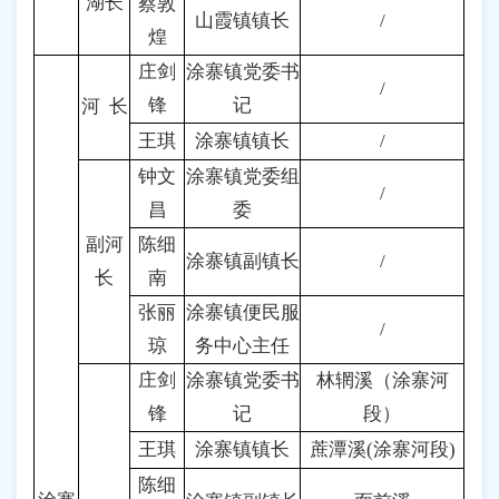
湖长
蔡敦
山霞镇镇长
/
煌
庄剑
涂寨镇党委书
/
锋
记
河 长
王琪
涂寨镇镇长
/
钟文
涂寨镇党委组
/
昌
委
副河
陈细
涂寨镇副镇长
/
长
南
张丽
涂寨镇便民服
/
琼
务中心主任
庄剑
涂寨镇党委书
林辋溪（涂寨河
锋
记
段）
王琪
涂寨镇镇长
蔗潭溪(涂寨河段)
陈细