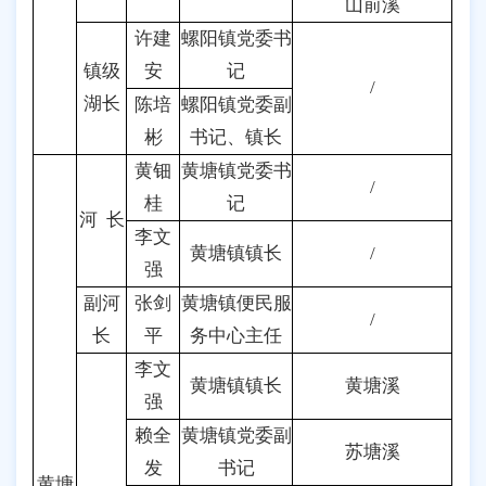
山前溪
许建
螺阳镇党委书
镇级
安
记
/
湖长
陈培
螺阳镇党委副
彬
书记、镇长
黄钿
黄塘镇党委书
/
桂
记
河 长
李文
黄塘镇镇长
/
强
副河
张剑
黄塘镇便民服
/
长
平
务中心主任
李文
黄塘镇镇长
黄塘溪
强
赖全
黄塘镇党委副
苏塘溪
发
书记
黄塘