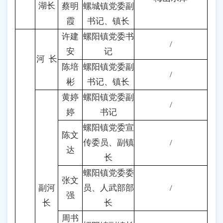
湖长
蔡明
螺城镇党委副
霞
书记、镇长
许建
螺阳镇党委书
/
安
记
河 长
陈培
螺阳镇党委副
/
彬
书记、镇长
黄婷
螺阳镇党委副
/
婷
书记
螺阳镇党委宣
陈文
传委员、副镇
/
达
长
螺阳镇党委委
张文
副河
员、人武部部
/
强
长
长
周书