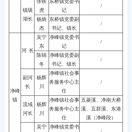
张铁
东桥镇党委书
/
镇级
虎
记
湖长
杨炳
东桥镇党委副
/
杰
书记、镇长
吴宁
净峰镇党委书
/
东
记
河 长
陈锦
净峰镇党委副
/
冬
书记、镇长
净峰镇社会事
副河
杨辉
务服务中心主
/
长
川
净峰
任
镇
净峰镇社会事
五菱溪、净南大桥
流域
杨辉
务服务中心主
溪、五群溪、东港
河长
川
任
溪（净峰段）
吴宁
净峰镇党委书
/