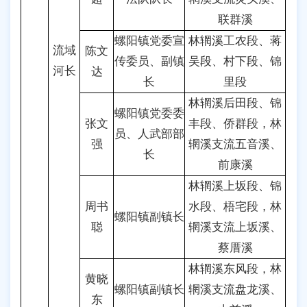
联群溪
螺阳镇党委宣
林辋溪工农段、蒋
流域
陈文
传委员、副镇
吴段、村下段、锦
河长
达
长
里段
林辋溪后田段、锦
螺阳镇党委委
张文
丰段、侨群段，林
员、人武部部
强
辋溪支流五音溪、
长
前康溪
林辋溪上坂段、锦
周书
水段、梧宅段，林
螺阳镇副镇长
聪
辋溪支流上坂溪、
蔡厝溪
林辋溪东风段，林
黄晓
螺阳镇副镇长
辋溪支流盘龙溪、
东