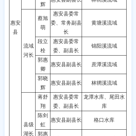
辉
惠安县委常
蔡旭
惠安
委、常务副县
黄塘溪流域
萌
县
长
段立
惠安县委常
流域
锦阳溪流域
栓
委、副县长
河长
郭惠
惠安县副县长
蔗潭溪流域
卿
郭晓
惠安县副县长
林辋溪流域
辉
蒋舒
惠安县委常
龙潭水库、尾田水
翔
委、副县长
库
陈剑
惠安县副县长
格口水库
县级
虹
湖长
郭惠