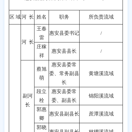
区 域
河 长
姓名
职务
所负责流域
王春
惠安县委书记
/
雷
河 长
庄稼
惠安县县长
/
祥
惠安县委常
蔡旭
委、常务副县
黄塘溪流域
萌
长
段立
惠安县委常
副河
锦阳溪流域
栓
委、副县长
长
郭惠
惠安县副县长
蔗潭溪流域
卿
郭晓
惠安县副县长
林辋溪流域