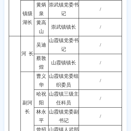
黄炳
崇武镇党委书
/
镇级
泉
记
湖长
黄高
崇武镇镇长
/
山
山霞镇党委书
吴迪
/
记
河 长
蔡敦
山霞镇镇长
/
煌
曹义
山霞镇党委组
/
华
织委员
哈祝
山霞镇三级主
/
副河
阳
任科员
长
林永
山霞镇党委副
/
平
书记
曾招
山霞镇人武部