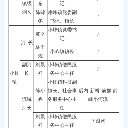
镇级
东
记
湖长
陈锦
净峰镇党委副
/
冬
书记、镇长
小岞镇党委书
黄坚
/
记
河 长
林千
小岞镇镇长
/
煌
副河
刘景
小岞镇便民服
/
小岞
长
祥
务中心主任
镇
小岞镇科技副
陈小
镇长、社会事
后内-新桥-前群-前
流域
卉
务服务中心主
峰小河流
河长
任
刘景
小岞镇便民服
下浪沟
祥
务中心主任