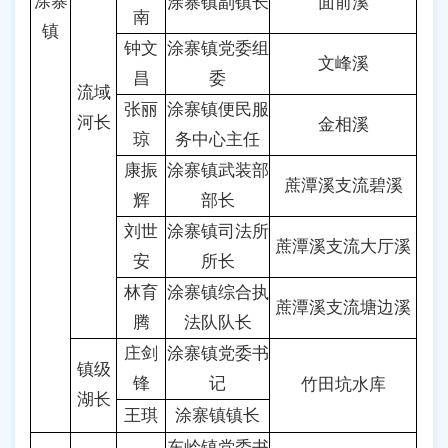
涂寨
涂寨镇副镇长
面前溪
南
镇
钟文
涂寨镇党委组
文峰溪
昌
委
流域
张丽
涂寨镇便民服
河长
金相溪
琼
务中心主任
康振
涂寨镇武装部
蔗潭溪支流碧溪
辉
部长
刘世
涂寨镇司法所
蔗潭溪支流大厅溪
安
所长
林育
涂寨镇综合执
蔗潭溪支流塘边溪
腾
法队队长
庄剑
涂寨镇党委书
镇级
锋
记
竹田坑水库
湖长
王琪
涂寨镇镇长
东岭镇党委书