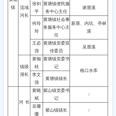
张剑
黄塘镇便民服
镇
流域
谢厝溪
平
务中心主任
河长
黄塘镇社会事
何玲
新厝、内坑、亭林
务服务中心主
玲
溪
任
王必
黄塘镇党委宣
吴厝溪
强
传委员
黄钿
黄塘镇党委书
镇级
桂
记
格口水库
湖长
李文
黄塘镇镇长
强
黄晓
紫山镇党委书
/
斌
记
河 长
吴珊
紫山镇镇长
/
珊