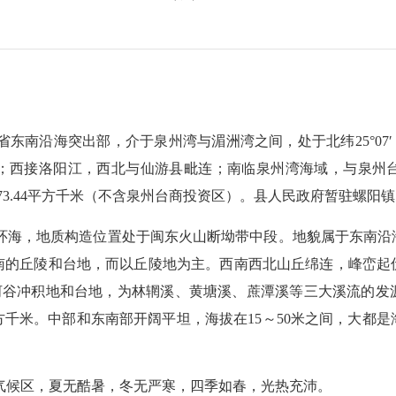
突出部，介于泉州湾与湄洲湾之间，处于北纬25°07′，东经纬24°
；西接洛阳江，西北与仙游县毗连；南临泉州湾海域，与泉州台
73.44平方千米（不含泉州台商投资区）。县人民政府暂驻螺阳
海，地质构造位置处于闽东火山断坳带中段。地貌属于东南沿
的丘陵和台地，而以丘陵地为主。西南西北山丘绵连，峰峦起伏，
间有河谷冲积地和台地，为林辋溪、黄塘溪、蔗潭溪等三大溪流的
.08平方千米。中部和东南部开阔平坦，海拔在15～50米之间，大
候区，夏无酷暑，冬无严寒，四季如春，光热充沛。